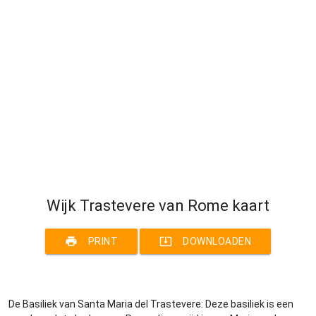
Wijk Trastevere van Rome kaart
print
system_update_alt
PRINT
DOWNLOADEN
De Basiliek van Santa Maria del Trastevere: Deze basiliek is een